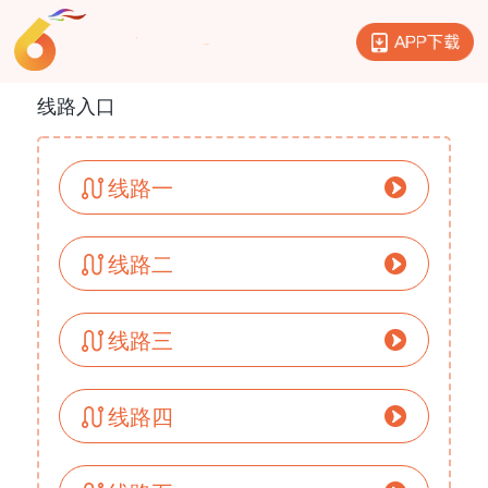
线路入口
线路一
线路二
线路三
线路四