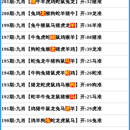
201期:九肖【
猪
牛羊虎鸡蛇鼠兔龙】开:32猪准
200期:九肖【兔鸡
龙
猴狗蛇羊猪牛】开:39龙准
199期:九肖【兔牛猴鼠马猪虎龙
羊
】开:36羊准
197期:九肖【牛兔虎蛇
猪
鼠鸡猴羊】开:08猪准
196期:九肖【狗蛇兔猴
龙
猪虎羊鸡】开:39龙准
195期:九肖【蛇兔龙牛猪狗鼠
马
羊】开:25马准
194期:九肖【牛狗兔猪鼠虎羊
蛇
鸡】开:26蛇准
193期:九肖【猪龙蛇虎鼠鸡马猴
狗
】开:09狗准
192期:九肖【蛇羊牛兔龙鼠猪猴
马
】开:25马准
191期:九肖【鸡猪牛鼠龙兔马
虎
羊】开:29虎准
190期:九肖【鸡羊狗
兔
蛇龙虎鼠马】开:16兔准