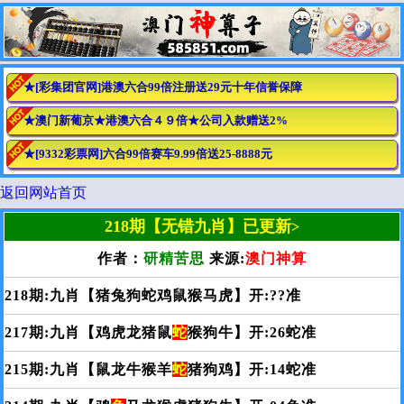
★[彩集团官网]港澳六合99倍注册送29元十年信誉保障
★澳门新葡京★港澳六合４９倍★公司入款赠送2%
★[9332彩票网]六合99倍赛车9.99倍送25-8888元
返回网站首页
218期【无错九肖】已更新
>
作者：
研精苦思
来源:
澳门神算
218期:九肖【猪兔狗蛇鸡鼠猴马虎】开:??准
217期:九肖【鸡虎龙猪鼠
蛇
猴狗牛】开:26蛇准
215期:九肖【鼠龙牛猴羊
蛇
猪狗鸡】开:14蛇准