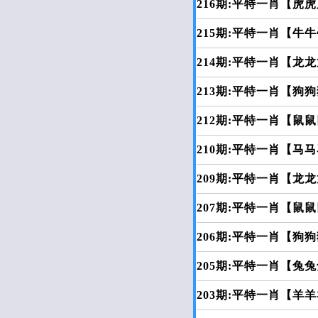
216期:平特一肖【虎虎
215期:平特一肖【牛牛
214期:平特一肖【龙龙
213期:平特一肖【狗狗
212期:平特一肖【鼠鼠鼠
210期:平特一肖【马马马
209期:平特一肖【龙龙
207期:平特一肖【鼠鼠
206期:平特一肖【狗狗
205期:平特一肖【兔兔
203期:平特一肖【羊羊