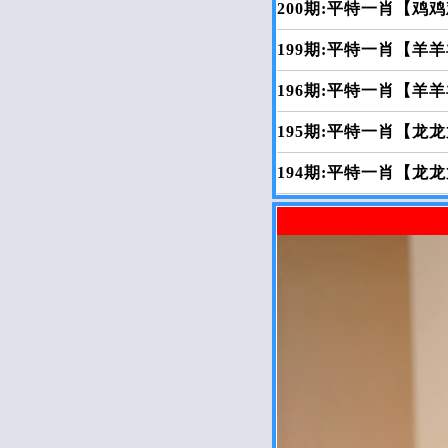
200期:平特一肖【鸡鸡
199期:平特一肖【羊羊
196期:平特一肖【羊羊
195期:平特一肖【龙龙
194期:平特一肖【龙龙