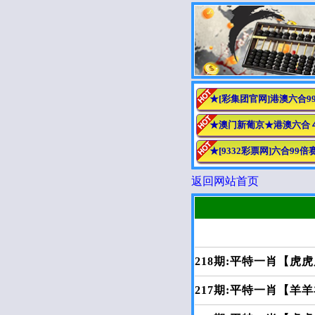
★[彩集团官网]港澳六合9
★澳门新葡京★港澳六合
★[9332彩票网]六合99倍赛
返回网站首页
218期:平特一肖【虎虎
217期:平特一肖【羊羊